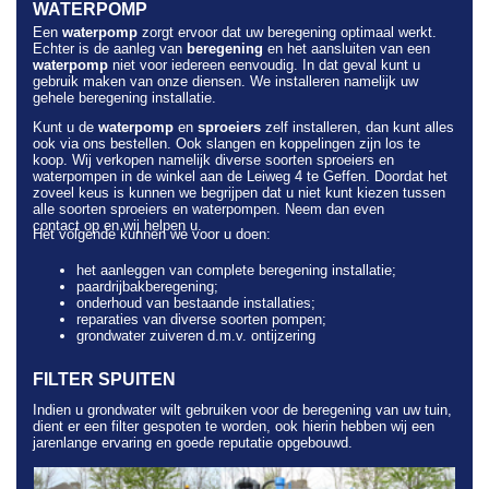
WATERPOMP
Een
waterpomp
zorgt ervoor dat uw beregening optimaal werkt.
Echter is de aanleg van
beregening
en het aansluiten van een
waterpomp
niet voor iedereen eenvoudig. In dat geval kunt u
gebruik maken van onze diensen. We installeren namelijk uw
gehele beregening installatie.
Kunt u de
waterpomp
en
sproeiers
zelf installeren, dan kunt alles
ook via ons bestellen. Ook slangen en koppelingen zijn los te
koop. Wij verkopen namelijk diverse soorten sproeiers en
waterpompen in de winkel aan de Leiweg 4 te Geffen. Doordat het
zoveel keus is kunnen we begrijpen dat u niet kunt kiezen tussen
alle soorten sproeiers en waterpompen. Neem dan even
contact op en wij helpen u.
Het volgende kunnen we voor u doen:
het aanleggen van complete beregening installatie;
paardrijbakberegening;
onderhoud van bestaande installaties;
reparaties van diverse soorten pompen;
grondwater zuiveren d.m.v. ontijzering
FILTER SPUITEN
Indien u grondwater wilt gebruiken voor de beregening van uw tuin,
dient er een filter gespoten te worden, ook hierin hebben wij een
jarenlange ervaring en goede reputatie opgebouwd.